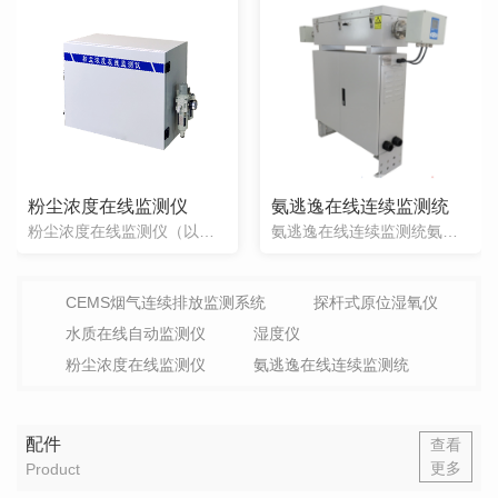
粉尘浓度在线监测仪
氨逃逸在线连续监测统
粉尘浓度在线监测仪（以下简称“控制系统”）是针对烟道含湿量较大、烟尘含量低的工况研发生产的一款检测系统，本仪器采用650nm±10波长，3mW红外激光前向散射原理对被照射的颗粒物粒子按特定的算法和一定的取样方法折算出粒子浓度。本仪器利用皮托管的方法测量烟道中的流速，然后控制中心以该速度进行采样，样本经过加热系统对样气中
氨逃逸在线连续监测统氨逃逸在线监测系统可调谐半导体激光吸收光谱（TDLAS）是利用激光能量被气体分子“选频”、吸收形成吸收光谱原理来测量气体浓度的一种技术。具体来说，半导体激光器发射出特定波长激光束穿过被测气体时，被测气体对激光束进行吸收导致激光强度产生衰减，激光强度衰减与被测气体含量成正比，测量激光强度衰减信息就可以
CEMS烟气连续排放监测系统
探杆式原位湿氧仪
水质在线自动监测仪
湿度仪
粉尘浓度在线监测仪
氨逃逸在线连续监测统
配件
查看
更多
Product