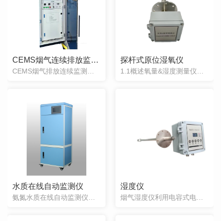
CEMS烟气连续排放监测系统
探杆式原位湿氧仪
CEMS烟气排放连续监测系统是采用****在线分析技术与中国环保监测技术相结合，通过我公司多年在工业流程领域中积累的丰富经验精心打造而成。应用于烟气中气态污染物(SO2、NOx、CO、CO2、O2)和固态污染物以及温度、压力、湿度、流量的在线监测，并通过数据采集处理系统生成图谱、环保报表，可将数据远传至各级环保部门。系
1.1概述氧量&湿度测量仪采用干湿氧测量技术，核心传感器采用耐高温结构设计，..耐温可达500℃，可在高温环境 中长期稳定工作；产品具有耐温高、测量精度高、抗腐蚀性强、响应速度快及性能 稳定可靠等特点。满足HJ75-2017、 HJ76-2017标准中烟气湿度、氧在线监测技术要求。1.2产品特点l现场使用寿命更长，耐腐
水质在线自动监测仪
湿度仪
氨氮水质在线自动监测仪水中的氨氮是指游离氨形式存在的氨，主要来源于生活污水中含氮有机物受微生物作用的分解产物，焦化合成氨等工业废水，以及农田排水等。水体中氨氮含量较高时，对鱼类呈现毒害作用，对人类也有不同程度的危害。测定水中氨氮含量有助于评价水体被污染和“自净”状况，因此氨氮是表征水质污染的重要指标。该分析仪能够根据现
烟气湿度仪利用电容式电子测量技术，采用耐高温、耐腐蚀的聚合物电容，结合公司..的结构装置，可以有效克服烟气高温、灰尘、酸性物质的影响，实现在线长期稳定的测量高温烟气中水分。1.1工作原理聚合物电容的工作原理是利用对湿度敏感的高分子聚合物含有吸水基团，吸附环境中的水分子,使聚合物的介电常数发生变化。高分子聚