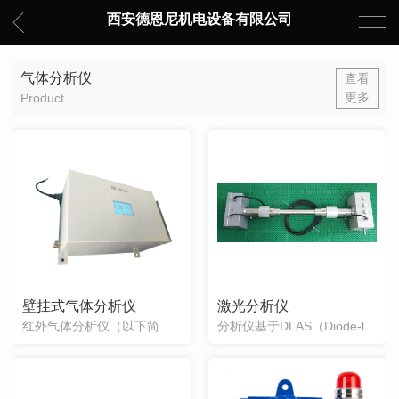
西安德恩尼机电设备有限公司
气体分析仪
查看
更多
Product
壁挂式气体分析仪
激光分析仪
红外气体分析仪（以下简称仪器，见图1）是一种不分光红外线工业光度计分析原理的多功能微机化精密仪器。仪器采用壁挂式机箱、4.3寸触摸屏显示、中文菜单驱动软件，可直观显示测量组份、浓度值、传感器温度、量程范围、输出电流、实时时钟、设置参数等多种信息，轻松地进行参数、校准、报警和服务等操作，广泛用于石油、化工、化肥、空分、冶
分析仪基于DLAS（Diode-laser Absorption Spectroscopy，半导体激光吸收光谱）气体分析测量技术的革新，能有效解决传统的气体分析技术中存在的诸多问题。DLAS技术利用激光能量被气体分子“选频”吸收形成吸收光谱的原理来测量气体浓度。由半导体激光器发射出特定波长的激光束（仅能被被测气体吸收）